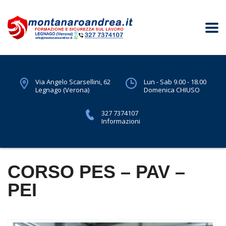
Via Angelo Scarsellini, 62
Lun - Sab 9.00 - 18.00
Legnago (Verona)
Domenica CHIUSO
327 7374107
Informazioni
CORSO PES – PAV –
PEI