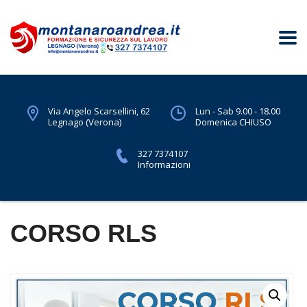
Via Angelo Scarsellini, 62
Lun - Sab 9.00 - 18.00
Legnago (Verona)
Domenica CHIUSO
327 7374107
Informazioni
CORSO RLS